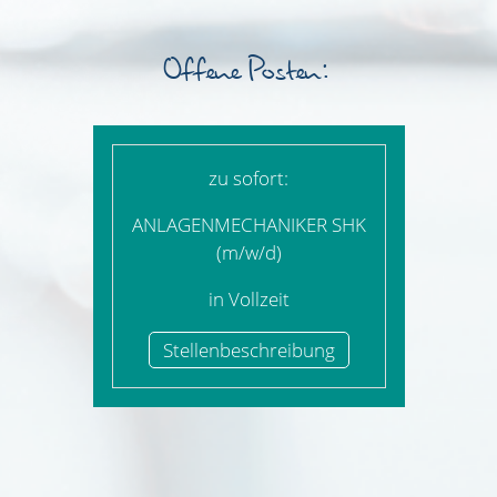
Offene Posten:
zu sofort:
ANLAGENMECHANIKER SHK
(m/w/d)
in Vollzeit
Stellenbeschreibung