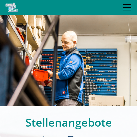
JUBILÄUM
LEISTUNGEN
REFERENZEN
BLOG
UNTERNEHMEN
Stellenangebote
Über uns
Ansprechpartner