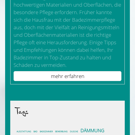
hochwertigen Materialien und Oberflächen, die
besondere Pflege erfordern. Früher kannte
sich die Hausfrau mit der Badezimmerpflege
aus, doch mit der Vielfalt an Reinigungsmitteln
und Oberflächenmaterialien ist die richtige
Pflege oft eine Herausforderung. Einige Tipps
und Empfehlungen können dabei helfen, Ihr
Badezimmer in Top-Zustand zu halten und
Schäden zu vermeiden.
mehr erfahren
Tags
DÄMMUNG
AUSSTATTUNG
BAD
BADEZIMMER
BEWERBUNG
DUSCHE