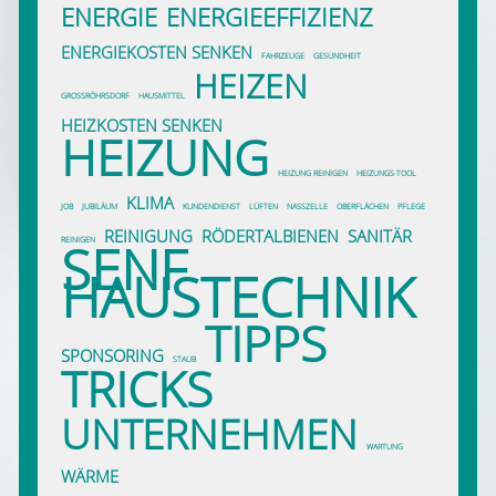
ENERGIE
ENERGIEEFFIZIENZ
ENERGIEKOSTEN SENKEN
FAHRZEUGE
GESUNDHEIT
HEIZEN
GROSSRÖHRSDORF
HAUSMITTEL
HEIZKOSTEN SENKEN
HEIZUNG
HEIZUNG REINIGEN
HEIZUNGS-TOOL
KLIMA
JOB
JUBILÄUM
KUNDENDIENST
LÜFTEN
NASSZELLE
OBERFLÄCHEN
PFLEGE
REINIGUNG
RÖDERTALBIENEN
SANITÄR
SENF
REINIGEN
HAUSTECHNIK
TIPPS
SPONSORING
STAUB
TRICKS
UNTERNEHMEN
WARTUNG
WÄRME