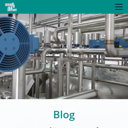
JUBILÄUM
LEISTUNGEN
REFERENZEN
BLOG
UNTERNEHMEN
Blog
KONTAKT