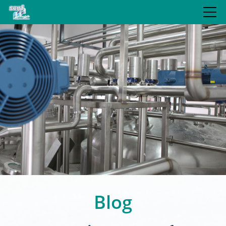
JUBILÄUM
LEISTUNGEN
REFERENZEN
BLOG
UNTERNEHMEN
Blog
KONTAKT