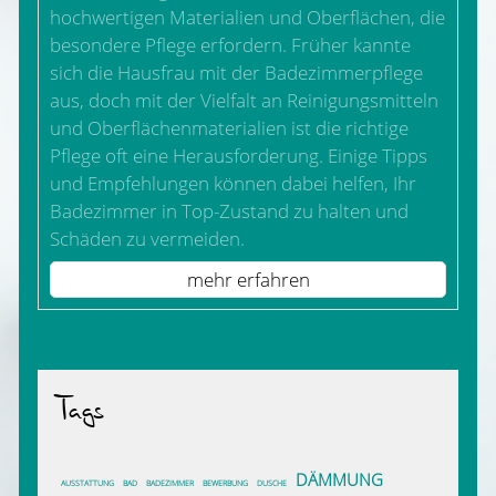
hochwertigen Materialien und Oberflächen, die
besondere Pflege erfordern. Früher kannte
sich die Hausfrau mit der Badezimmerpflege
aus, doch mit der Vielfalt an Reinigungsmitteln
und Oberflächenmaterialien ist die richtige
Pflege oft eine Herausforderung. Einige Tipps
und Empfehlungen können dabei helfen, Ihr
Badezimmer in Top-Zustand zu halten und
Schäden zu vermeiden.
mehr erfahren
Tags
DÄMMUNG
AUSSTATTUNG
BAD
BADEZIMMER
BEWERBUNG
DUSCHE