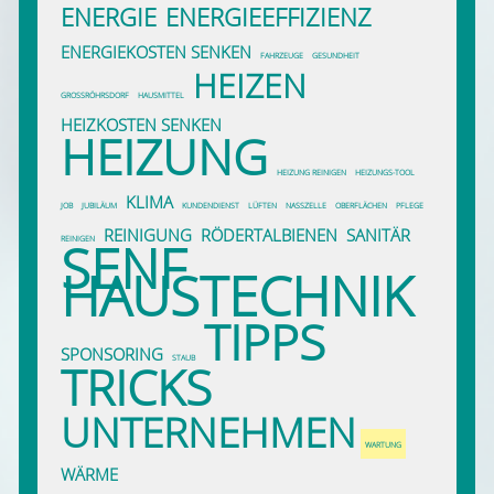
ENERGIE
ENERGIEEFFIZIENZ
ENERGIEKOSTEN SENKEN
FAHRZEUGE
GESUNDHEIT
HEIZEN
GROSSRÖHRSDORF
HAUSMITTEL
HEIZKOSTEN SENKEN
HEIZUNG
HEIZUNG REINIGEN
HEIZUNGS-TOOL
KLIMA
JOB
JUBILÄUM
KUNDENDIENST
LÜFTEN
NASSZELLE
OBERFLÄCHEN
PFLEGE
REINIGUNG
RÖDERTALBIENEN
SANITÄR
SENF
REINIGEN
HAUSTECHNIK
TIPPS
SPONSORING
STAUB
TRICKS
UNTERNEHMEN
WARTUNG
WÄRME